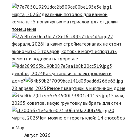
1
марта, 2026
Идеальный потолок для ванной
комнаты: 5 популярных материалов для отделки
помещения
22
февраля, 2026
На каких стройматериалах не стоит
экономить: 5 товаров, которые могут испортить
ремонт и подорвать здоровье
3
декабря, 2024
Как установить электрокамин в
доме?
28 апреля, 2025
Ремонт квартиры в кирпичном доме
15 мая,
2025
5 советов, какую грунтовку выбрать для стен
20
марта, 2025
Чем можно оттереть клей: 14 способов
« Мар
Август 2026