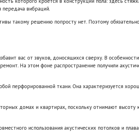
ость которого кроется в конструкции пола: здесь стяжк
я передача вибраций.
тивы такому решению попросту нет. Поэтому обязательн
збавит вас от звуков, доносящихся сверху. В особенности
 ремонт. На этом фоне распространение получили акустич
обой перфорированной ткани. Она характеризуется хоро
торных домах и квартирах, поскольку отнимают высоту 
овместного использования акустических потолков и плав