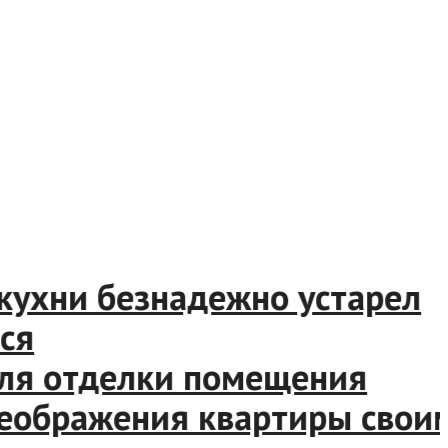
ухни безнадежно устарел
я отделки помещения
ображения квартиры своими