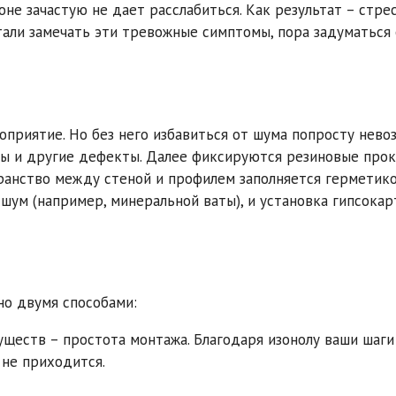
е зачастую не дает расслабиться. Как результат – стрес
стали замечать эти тревожные симптомы, пора задуматься 
приятие. Но без него избавиться от шума попросту нево
 и другие дефекты. Далее фиксируются резиновые прок
анство между стеной и профилем заполняется герметико
шум (например, минеральной ваты), и установка гипсока
но двумя способами:
уществ – простота монтажа. Благодаря изонолу ваши шаги
не приходится.