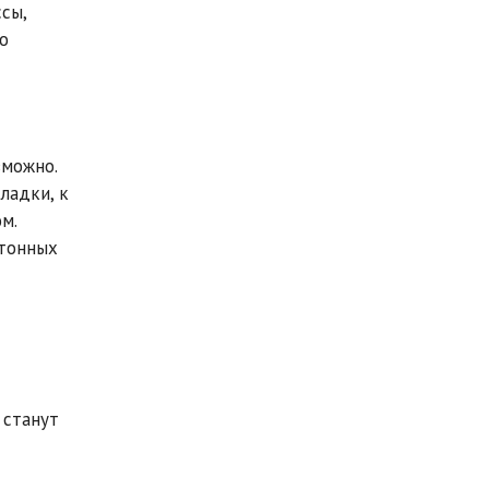
сы,
о
зможно.
ладки, к
м.
ртонных
 станут