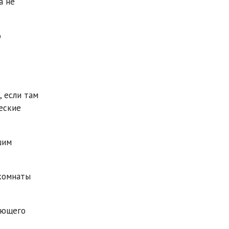
а не
о
, если там
еские
шим
комнаты
ающего