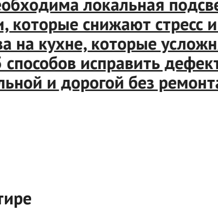
обходима локальная подсвет
оторые снижают стресс и п
на кухне, которые усложняю
способов исправить дефекты
ной и дорогой без ремонта 
тире