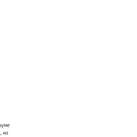
шуме
, но