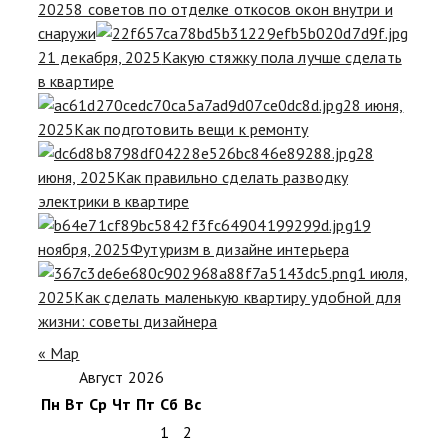
2025
8 советов по отделке откосов окон внутри и
снаружи
21 декабря, 2025
Какую стяжку пола лучше сделать
в квартире
28 июня,
2025
Как подготовить вещи к ремонту
28
июня, 2025
Как правильно сделать разводку
электрики в квартире
19
ноября, 2025
Футуризм в дизайне интерьера
1 июля,
2025
Как сделать маленькую квартиру удобной для
жизни: советы дизайнера
« Мар
Август 2026
Пн
Вт
Ср
Чт
Пт
Сб
Вс
1
2