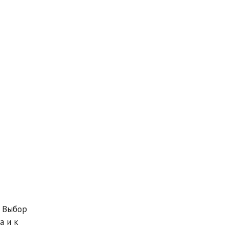
. Выбор
а и к