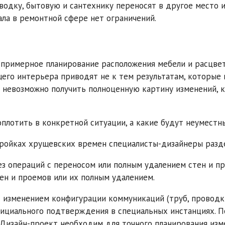
водку, бытовую и сантехнику переносят в другое место 
ла в ремонтной сфере нет ограничений.
, примерное планирование расположения мебели и расцве
щего интерьера приводят не к тем результатам, которые
а невозможно получить полноценную картину изменений, 
оплотить в конкретной ситуации, а какие будут неуместн
ройках хрущевских времен специалисты-дизайнеры разд
з операций с переносом или полным удалением стен и п
ен и проемов или их полным удалением.
 изменением конфигурации коммуникаций (труб, проводк
фициального подтверждения в специальных инстанциях. П
 Дизайн-проект необходим для точного планирования изм