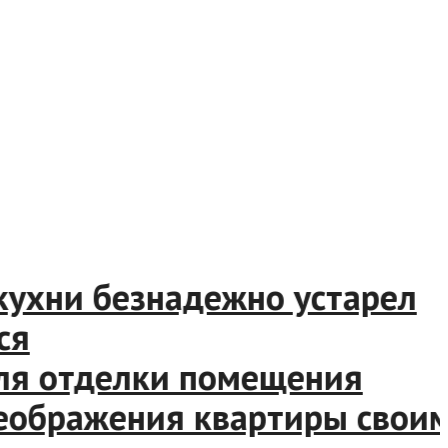
хни безнадежно устарел
я отделки помещения
ображения квартиры своими