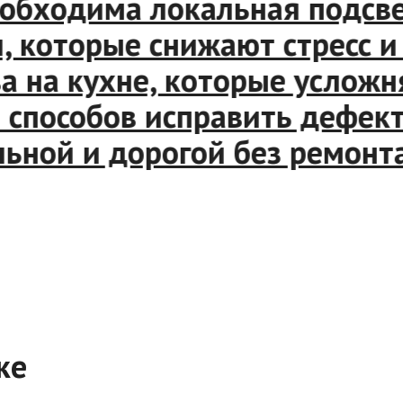
обходима локальная подсвет
оторые снижают стресс и п
на кухне, которые усложняю
способов исправить дефекты
ной и дорогой без ремонта 
ке