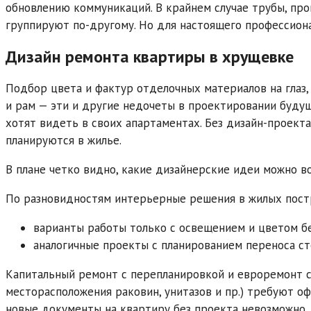
обновлению коммуникаций. В крайнем случае трубы, про
группируют по-другому. Но для настоящего профессиона
Дизайн ремонта квартиры в хрущевке
Подбор цвета и фактур отделочных материалов на глаз
и рам — эти и другие недочеты в проектировании буду
хотят видеть в своих апартаментах. Без дизайн-проект
планируются в жилье.
В плане четко видно, какие дизайнерские идеи можно в
По разновидностям интерьерные решения в жилых пост
варианты работы только с освещением и цветом бе
аналогичные проекты с планированием переноса ст
Капитальный ремонт с перепланировкой и евроремонт с
месторасположения раковин, унитазов и пр.) требуют о
новые документы на квартиру без проекта невозможно.