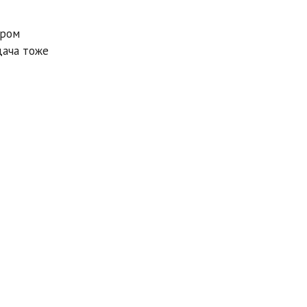
ором
дача тоже