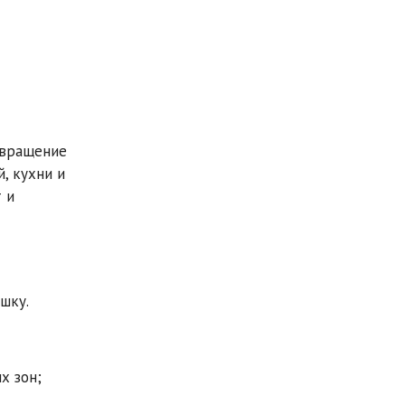
евращение
, кухни и
 и
шку.
х зон;