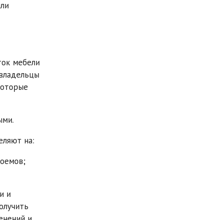
или
ток мебели
 владельцы
которые
ыми.
еляют на:
роемов;
и и
олучить
енений и