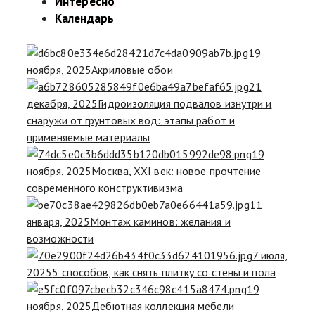
Интересно
Календарь
19
ноября, 2025
Акриловые обои
21
декабря, 2025
Гидроизоляция подвалов изнутри и
снаружи от грунтовых вод: этапы работ и
применяемые материалы
19
ноября, 2025
Москва, XXI век: новое прочтение
современного конструктивизма
11
января, 2025
Монтаж каминов: желания и
возможности
7 июля,
2025
5 способов, как снять плитку со стены и пола
19
ноября, 2025
Дебютная коллекция мебели