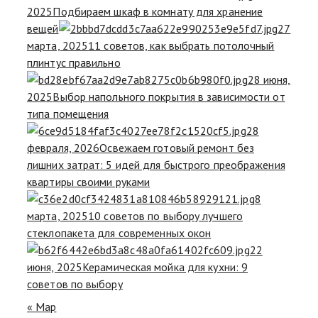
2025
Подбираем шкаф в комнату для хранение
вещей
27
марта, 2025
11 советов, как выбрать потолочный
плинтус правильно
28 июня,
2025
Выбор напольного покрытия в зависимости от
типа помещения
28
февраля, 2026
Освежаем готовый ремонт без
лишних затрат: 5 идей для быстрого преображения
квартиры своими руками
8
марта, 2025
10 советов по выбору лучшего
стеклопакета для современных окон
22
июня, 2025
Керамическая мойка для кухни: 9
советов по выбору
« Мар